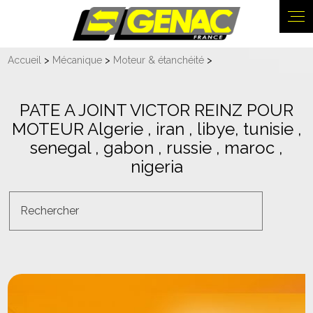
Panneau de gestion des cookies
Accueil
>
Mécanique
>
Moteur & étanchéité
>
PATE A JOINT VICTOR REINZ POUR
MOTEUR Algerie , iran , libye, tunisie ,
senegal , gabon , russie , maroc ,
nigeria
Rechercher